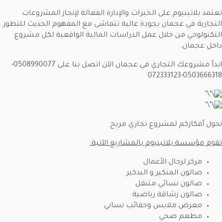
ﻟﺨﺒﺮات والإدارة الفعالة لإﻧﺠﺎز اﻟﻤﺸروعات
ﺑﺠﻮدة ﻋﺎﻟﻴﺔ ﺗﺘﻤﺎﺷﻰ ﻣﻊ اﻟﻤﻔﻬﻮم اﻟﺤﺪﻳﺚ ﻟﻠﺘﻄﻮر
ﻋﻤﻞ اﻟﺪراﺳﺎت اﻟﻤﺎﻟﻴﺔ اﻟﻮاﻗﻌﻴﺔ ﻟﻜﻞ ﻣﺸﺮوع
ابدأ مشروعك التجاري في عجمان الآن اتصل بنا على 0508990077-
ع تجاري مربح
م بالمشاريع الآتية:
عمال
و البدكير
متنقل
رياضية
وحقائب نساني