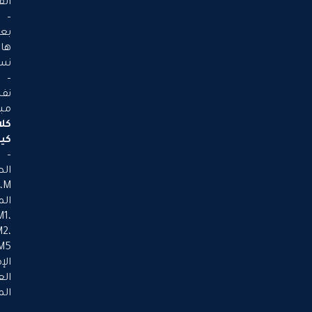
القاسمي
–
بعد
هايبرماركت
نستو
–
نفس
مبنى
كلاسيك
كيتشنز
–
الطابق
M،
المكاتب:
M1،
M2،
M5،
الإمارات
العربية
المتحدة