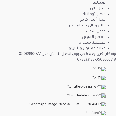
م
مام مغربي
ة
بلياردو
وأفكار أخرى جديدة كل يوم، اتصل بنا الآن على 0508990077-