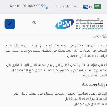
Mobile: +971508990077
ستشارة خبرائنا
 ﻓﻲ مؤسسة ﺑﻼﺗﻴﻨﻴﻮم الراﺋﺪة ﻓﻲ مجال ﺗﻨﻔﻴﺬ
التي تساعدك في تحقيق مشروع مربح مبني على
جمان.
 ﻓﻌﺎل ﻓﻲ رﺳﻢ اﻟﻤﺴﺘﻘﺒﻞ الإﺳﺘﺜﻤﺎري في
ي ﺗﺤﻘﻴﻖ ﻧﺠﺎﺣﻜﻢ ليتوافق مع المنظومة
ﺘﻄﻮر اﻟﺤﺪﻳﺚ ﻟﻠﺒﻘﺎء ﻓﻲ اﻟﻘﻤﺔ وﻧﻴﻞ رﺿﺎ
ﺴﺘﻘﺒﻞ
.