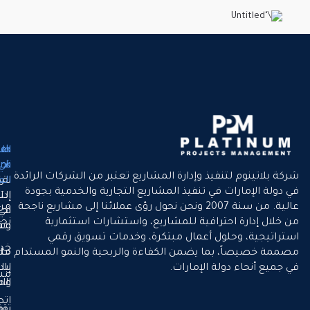
لماذا
Quick
طريقتنا
في
نحن
Link
فيذ وإدارة المشاريع تعتبر من الشركات الرائدة
نقدّم
العمل
الرئيسية
في تنفيذ المشاريع التجارية والخدمية بجودة
إدارة
التميّز
عالية. من سنة 2007 ونحن نحول رؤى عملائنا إلى مشاريع ناجحة
من
في كل
احترافية
رافية للمشاريع، واستشارات استثمارية
نحن
مشروع
وشفافة
ل أعمال مبتكرة، وخدمات تسويق رقمي
خدماتنا
ا يضمن الكفاءة والربحية والنمو المستدام
حلول
ملتزمين
 الإمارات.
بالنمو
إبداعية
مشاريعنا
المستدام
واستراتيجية
اتصل