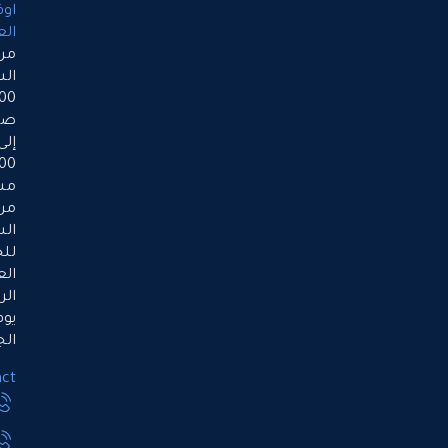
اوقات
العمل
من
الساعة
9:00
صباحاً
إلى
5:00
مساءً،
من
السبت
للخميس.
العطلة
الرسمية
يوم
الجمعة.
Contact
971508990077
971503666318