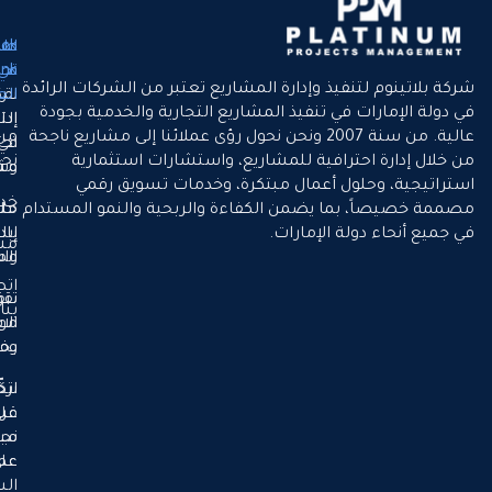
لماذا
Quick
طريقتنا
في
نحن
Link
فيذ وإدارة المشاريع تعتبر من الشركات الرائدة
نقدّم
العمل
الرئيسية
في تنفيذ المشاريع التجارية والخدمية بجودة
إدارة
التميّز
عالية. من سنة 2007 ونحن نحول رؤى عملائنا إلى مشاريع ناجحة
من
في كل
احترافية
رافية للمشاريع، واستشارات استثمارية
نحن
مشروع
وشفافة
ل أعمال مبتكرة، وخدمات تسويق رقمي
خدماتنا
ا يضمن الكفاءة والربحية والنمو المستدام
حلول
ملتزمين
 الإمارات.
بالنمو
إبداعية
مشاريعنا
المستدام
واستراتيجية
اتصل
نقود
تنفيذ
بنا
موثوق
الابتكار
وفعّال
بخبرتنا
نركّز
اتخاذ
على
قرارات
نجاح
مبنية
على
عملائنا
البيانات