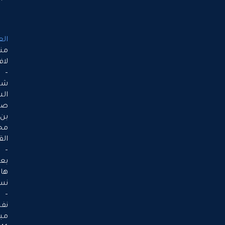
العنوان
منطقة
لافليا
–
شارع
الشيخ
صقر
بن
محمد
القاسمي
–
بعد
هايبرماركت
نستو
–
نفس
مبنى