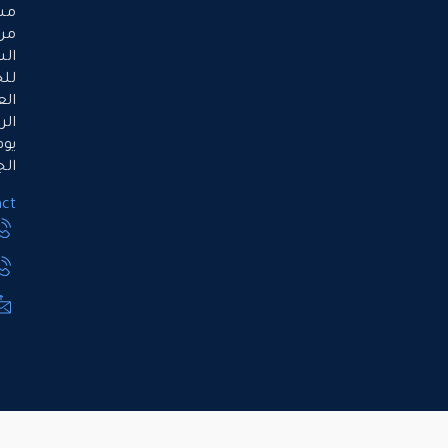
مساءً،
من
السبت
للخميس.
العطلة
الرسمية
يوم
الجمعة.
Contact
971508990077
971503666318
Info@ppaue.com