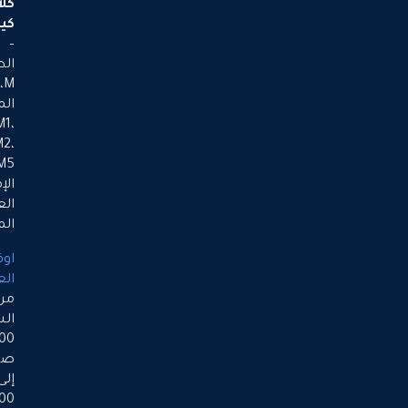
كلاسيك
كيتشنز
–
الطابق
M،
المكاتب:
M1،
M2،
M5،
الإمارات
العربية
المتحدة
اوقات
العمل
من
الساعة
9:00
صباحاً
إلى
5:00