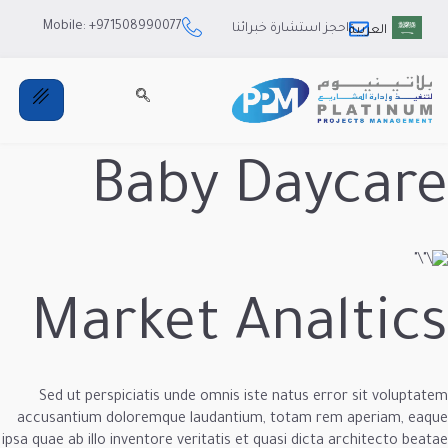
Mobile: +971508990077
ستشارة خبرائنا
Baby Da
Market Ana
Sed ut perspiciatis unde omnis iste natus 
accusantium doloremque laudantium, totam 
ipsa quae ab illo inventore veritatis et quasi di