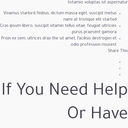
totamio vol
Vivamus starlord finibus, dictum massa eget, 
nami at tristiq
Cras ipsum libero, suscipit vitamin tellus vitae, fe
purus pra
Proin ex sem, ultrices drax the sit amet, facilis
odio profe
If You Need
Or