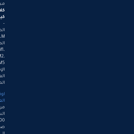
مبنى
كلاسيك
كيتشنز
–
الطابق
M،
المكاتب:
M1،
M2،
M5،
الإمارات
العربية
المتحدة
اوقات
العمل
من
الساعة
9:00
صباحاً