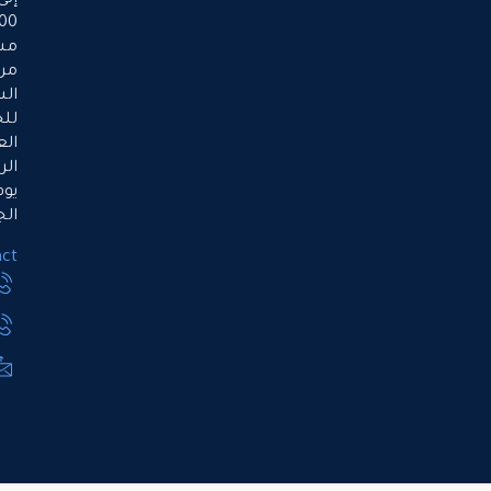
إلى
5:00
مساءً،
من
السبت
للخميس.
العطلة
الرسمية
يوم
الجمعة.
Contact
971508990077
971503666318
Info@ppaue.com