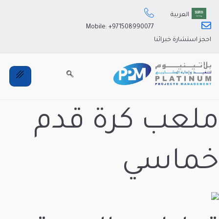
Mobile: +971508990077
كرة قدم
ي