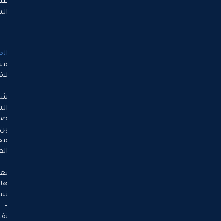
على
عملائنا
البيانات
العنوان
منطقة
لافليا
–
شارع
الشيخ
صقر
بن
محمد
القاسمي
–
بعد
هايبرماركت
نستو
–
نفس