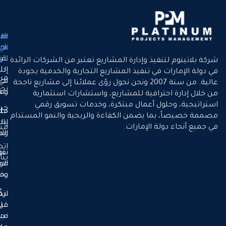
لماذا
Quick
طريقتنا
في
نحن
Link
نقدّم
العمل
الرئيسية
فيذ وإدارة المشاريع تعتبر من الشركات الرائدة
إدارة
التميّز
في تنفيذ المشاريع التجارية والخدمية بجودة
من
في كل
احترافية
عالية. من سنة 2007 ونحن نحول رؤى عملائنا إلى مشاريع ناجحة
نحن
مشروع
وشفافة
رافية للمشاريع، واستشارات استثمارية
ل أعمال مبتكرة، وخدمات تسويق رقمي
خدماتنا
حلول
ملتزمين
ا يضمن الكفاءة والربحية والنمو المستدام
بالنمو
إبداعية
 الإمارات.
مشاريعنا
المستدام
واستراتيجية
اتصل
نقود
تنفيذ
بنا
موثوق
الابتكار
وفعّال
بخبرتنا
نركّز
اتخاذ
على
قرارات
نجاح
مبنية