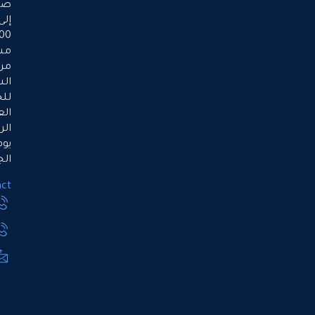
صباحاً
إلى
5:00
مساءً،
من
السبت
للخميس.
العطلة
الرسمية
يوم
الجمعة.
Contact
971508990077
971503666318
Info@ppaue.com