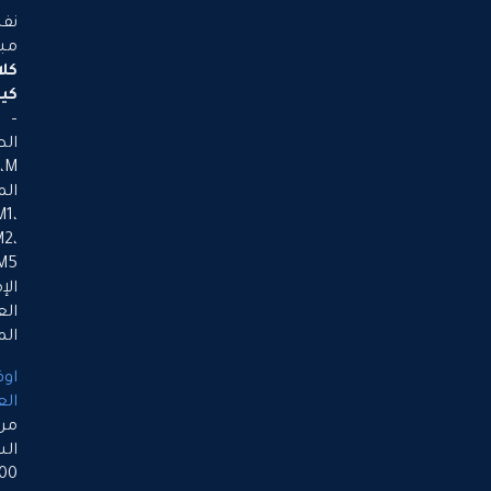
–
نفس
مبنى
كلاسيك
كيتشنز
–
الطابق
M،
المكاتب:
M1،
M2،
M5،
الإمارات
العربية
المتحدة
اوقات
العمل
من
الساعة
9:00