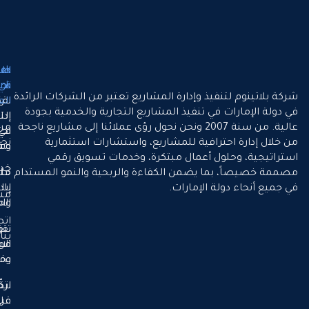
لماذا
Quick
طريقتنا
في
نحن
Link
فيذ وإدارة المشاريع تعتبر من الشركات الرائدة
نقدّم
العمل
الرئيسية
في تنفيذ المشاريع التجارية والخدمية بجودة
إدارة
التميّز
عالية. من سنة 2007 ونحن نحول رؤى عملائنا إلى مشاريع ناجحة
من
في كل
احترافية
رافية للمشاريع، واستشارات استثمارية
نحن
مشروع
وشفافة
ل أعمال مبتكرة، وخدمات تسويق رقمي
خدماتنا
ا يضمن الكفاءة والربحية والنمو المستدام
حلول
ملتزمين
 الإمارات.
بالنمو
إبداعية
مشاريعنا
المستدام
واستراتيجية
اتصل
نقود
تنفيذ
بنا
موثوق
الابتكار
وفعّال
بخبرتنا
نركّز
اتخاذ
على
قرارات